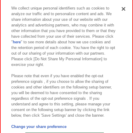
We collect unique personal identifiers such as cookies to
analyze our traffic and to personalize content and ads. We
イベント・キャンペーン
share information about your use of our website with our
analytics and advertising partners, who may combine it with
other information that you have provided to them or that they
have collected from your use of their services. Please click
"
here
" to see more details about how we use cookies and
関連会社
サステナビリティ
サイトポリシー
the retention period of each cookie. You have the right to opt
out of our sharing of your information with our partners.
プライバシーポリシー
ウェブアクセシビリティ方針と検証結果
Please click [Do Not Share My Personal Information] to
exercise your right.
お取引先さまとともに
食品のご提供について
カスタマーハラスメント対応方針
よくあるご質問・お問い合わせ
Please note that even if you have enabled the opt-out
preference signals , if you choose to allow the sharing of
cookies and other identifiers on the following setup banner,
you will be deemed to have consented to the sharing
regardless of the opt-out preference signals . If you
understand and agree to this setting, please manage your
consent on the following setup banner by clicking the link
below, then click 'Save Settings' and close the banner.
©Bandai Namco Amusement Inc.
©Bandai Namco Amusement Lab Inc.
Change your share preference
©Bandai Namco Experience Inc.