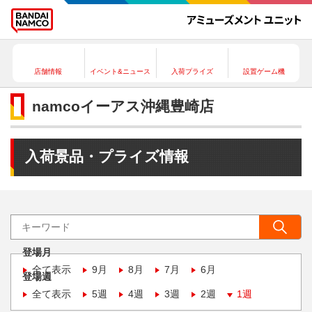
店舗情報
イベント&ニュース
入荷プライズ
設置ゲーム機
namcoイーアス沖縄豊崎店
入荷景品・プライズ情報
登場月
全て表示
9月
8月
7月
6月
登場週
全て表示
5週
4週
3週
2週
1週