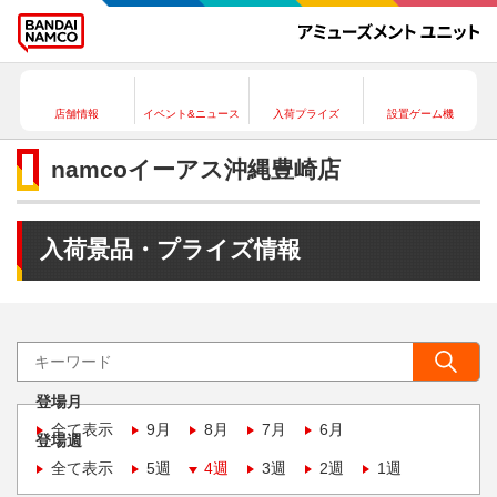
店舗情報
イベント&ニュース
入荷プライズ
設置ゲーム機
namcoイーアス沖縄豊崎店
入荷景品・プライズ情報
登場月
全て表示
9月
8月
7月
6月
登場週
全て表示
5週
4週
3週
2週
1週