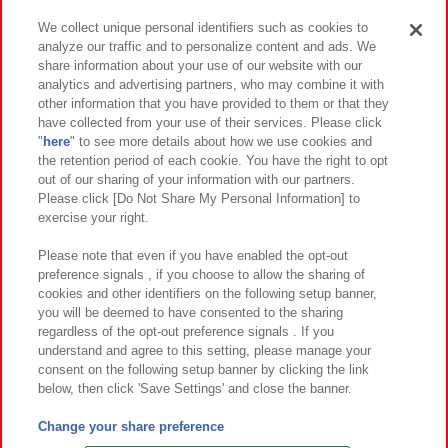
We collect unique personal identifiers such as cookies to
analyze our traffic and to personalize content and ads. We
イベント・キャンペーン
share information about your use of our website with our
analytics and advertising partners, who may combine it with
other information that you have provided to them or that they
have collected from your use of their services. Please click
"
here
" to see more details about how we use cookies and
関連会社
サステナビリティ
サイトポリシー
the retention period of each cookie. You have the right to opt
out of our sharing of your information with our partners.
プライバシーポリシー
ウェブアクセシビリティ方針と検証結果
Please click [Do Not Share My Personal Information] to
exercise your right.
お取引先さまとともに
食品のご提供について
カスタマーハラスメント対応方針
よくあるご質問・お問い合わせ
Please note that even if you have enabled the opt-out
preference signals , if you choose to allow the sharing of
cookies and other identifiers on the following setup banner,
you will be deemed to have consented to the sharing
regardless of the opt-out preference signals . If you
understand and agree to this setting, please manage your
consent on the following setup banner by clicking the link
below, then click 'Save Settings' and close the banner.
©Bandai Namco Amusement Inc.
©Bandai Namco Amusement Lab Inc.
Change your share preference
©Bandai Namco Experience Inc.