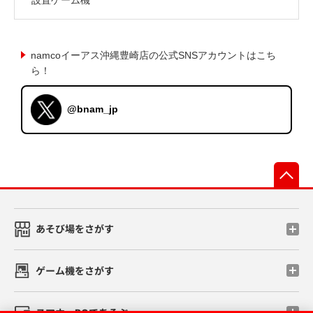
namcoイーアス沖縄豊崎店の公式SNSアカウントはこち
ら！
@bnam_jp
先
あそび場をさがす
ゲーム機をさがす
スマホ・PCであそぶ