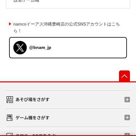
namcoイーアス沖縄豊崎店の公式SNSアカウントはこち
ら！
@bnam_jp
先
あそび場をさがす
ゲーム機をさがす
スマホ・PCであそぶ