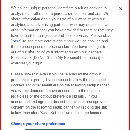
We collect unique personal identifiers such as cookies to
analyze our traffic and to personalize content and ads. We
イベント・キャンペーン
share information about your use of our website with our
analytics and advertising partners, who may combine it with
other information that you have provided to them or that they
have collected from your use of their services. Please click
"
here
" to see more details about how we use cookies and
関連会社
サステナビリティ
サイトポリシー
the retention period of each cookie. You have the right to opt
out of our sharing of your information with our partners.
プライバシーポリシー
ウェブアクセシビリティ方針と検証結果
Please click [Do Not Share My Personal Information] to
exercise your right.
お取引先さまとともに
食品のご提供について
カスタマーハラスメント対応方針
よくあるご質問・お問い合わせ
Please note that even if you have enabled the opt-out
preference signals , if you choose to allow the sharing of
cookies and other identifiers on the following setup banner,
you will be deemed to have consented to the sharing
regardless of the opt-out preference signals . If you
understand and agree to this setting, please manage your
consent on the following setup banner by clicking the link
below, then click 'Save Settings' and close the banner.
©Bandai Namco Amusement Inc.
©Bandai Namco Amusement Lab Inc.
Change your share preference
©Bandai Namco Experience Inc.