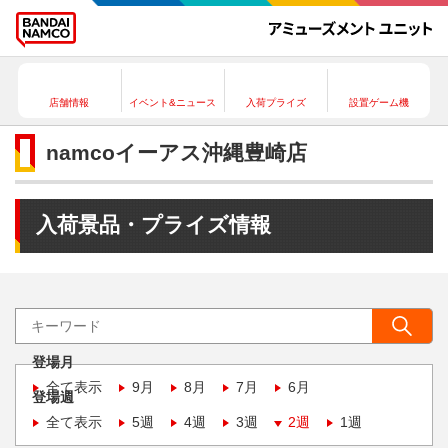
店舗情報
イベント&ニュース
入荷プライズ
設置ゲーム機
namcoイーアス沖縄豊崎店
入荷景品・プライズ情報
登場月
全て表示
9月
8月
7月
6月
登場週
全て表示
5週
4週
3週
2週
1週