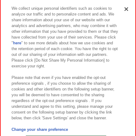
We collect unique personal identifiers such as cookies to
analyze our traffic and to personalize content and ads. We
イベント・キャンペーン
share information about your use of our website with our
analytics and advertising partners, who may combine it with
other information that you have provided to them or that they
have collected from your use of their services. Please click
"
here
" to see more details about how we use cookies and
関連会社
サステナビリティ
サイトポリシー
the retention period of each cookie. You have the right to opt
out of our sharing of your information with our partners.
プライバシーポリシー
ウェブアクセシビリティ方針と検証結果
Please click [Do Not Share My Personal Information] to
exercise your right.
お取引先さまとともに
食品のご提供について
カスタマーハラスメント対応方針
よくあるご質問・お問い合わせ
Please note that even if you have enabled the opt-out
preference signals , if you choose to allow the sharing of
cookies and other identifiers on the following setup banner,
you will be deemed to have consented to the sharing
regardless of the opt-out preference signals . If you
understand and agree to this setting, please manage your
consent on the following setup banner by clicking the link
below, then click 'Save Settings' and close the banner.
©Bandai Namco Amusement Inc.
©Bandai Namco Amusement Lab Inc.
Change your share preference
©Bandai Namco Experience Inc.