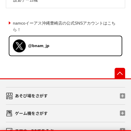
namcoイーアス沖縄豊崎店の公式SNSアカウントはこち
ら！
@bnam_jp
先
あそび場をさがす
ゲーム機をさがす
スマホ・PCであそぶ