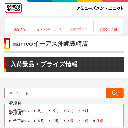
店舗情報
イベント&ニュース
入荷プライズ
設置ゲーム機
namcoイーアス沖縄豊崎店
入荷景品・プライズ情報
登場月
全て表示
9月
8月
7月
6月
登場週
全て表示
5週
4週
3週
2週
1週