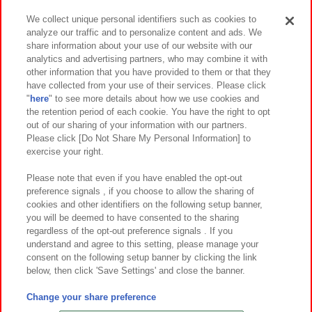
We collect unique personal identifiers such as cookies to
analyze our traffic and to personalize content and ads. We
イベント・キャンペーン
share information about your use of our website with our
analytics and advertising partners, who may combine it with
other information that you have provided to them or that they
have collected from your use of their services. Please click
"
here
" to see more details about how we use cookies and
関連会社
サステナビリティ
サイトポリシー
the retention period of each cookie. You have the right to opt
out of our sharing of your information with our partners.
プライバシーポリシー
ウェブアクセシビリティ方針と検証結果
Please click [Do Not Share My Personal Information] to
exercise your right.
お取引先さまとともに
食品のご提供について
カスタマーハラスメント対応方針
よくあるご質問・お問い合わせ
Please note that even if you have enabled the opt-out
preference signals , if you choose to allow the sharing of
cookies and other identifiers on the following setup banner,
you will be deemed to have consented to the sharing
regardless of the opt-out preference signals . If you
understand and agree to this setting, please manage your
consent on the following setup banner by clicking the link
below, then click 'Save Settings' and close the banner.
©Bandai Namco Amusement Inc.
©Bandai Namco Amusement Lab Inc.
Change your share preference
©Bandai Namco Experience Inc.