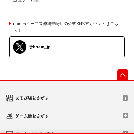
namcoイーアス沖縄豊崎店の公式SNSアカウントはこち
ら！
@bnam_jp
先
あそび場をさがす
ゲーム機をさがす
スマホ・PCであそぶ