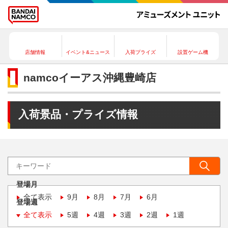
店舗情報
イベント&ニュース
入荷プライズ
設置ゲーム機
namcoイーアス沖縄豊崎店
入荷景品・プライズ情報
登場月
全て表示
9月
8月
7月
6月
登場週
全て表示
5週
4週
3週
2週
1週