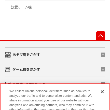
設置ゲーム機
先
あそび場をさがす
ゲーム機をさがす
スマホ・PCであそぶ
We collect unique personal identifiers such as cookies to
analyze our traffic and to personalize content and ads. We
イベント・キャンペーン
share information about your use of our website with our
analytics and advertising partners, who may combine it with
other information that you have provided to them or that they