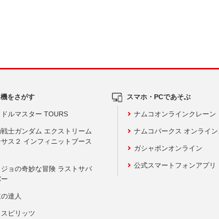
ム機をさがす
スマホ・PCであそぶ
ドルマスター TOURS
ナムコオンラインクレーン
動戦士ガンダム エクストリーム
ナムコパークス オンライ
ーサス２ インフィニットブース
ガシャポンオンライン
公式スマートフォンアプリ
ョジョの奇妙な冒険 ラストサバ
バー
鼓の達人
りスピリッツ