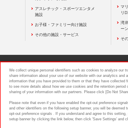
マ
アスレチック・スポーツエンタメ
リD
施設
湾
お子様・ファミリー向け施設
ーン
その他の施設・サービス
そ
関連会社
サステナビリティ
We collect unique personal identifiers such as cookies to analyze our t
share information about your use of our website with our analytics and 
information that you have provided to them or that they have collected f
食品のご提
to see more details about how we use cookies and the retention period o
sharing of your information with our partners. Please click [Do Not Shar
Please note that even if you have enabled the opt-out preference signals
and other identifiers on the following setup banner, you will be deemed 
opt-out preference signals . If you understand and agree to this setting
setup banner by clicking the link below, then click 'Save Settings' and c
©Bandai Namco Amusement Inc.
©Ba