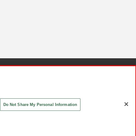
針と検証結果
お取引先さまとともに
お問い合わせ
Do Not Share My Personal Information
ASHIKI Co., Ltd. All Rights Reserved.