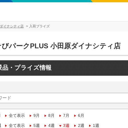
原ダイナシティ店
入荷プライズ
そびパークPLUS 小田原ダイナシティ店
景品・プライズ情報
月
全て表示
9月
8月
7月
6月
週
全て表示
5週
4週
3週
2週
1週