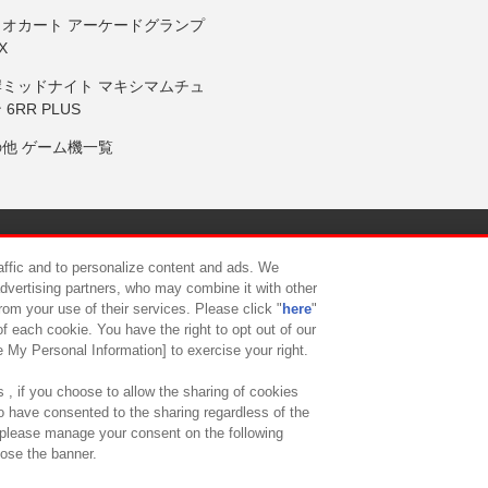
リオカート アーケードグランプ
X
岸ミッドナイト マキシマムチュ
 6RR PLUS
の他 ゲーム機一覧
サイトポリシー
プライバシーポリシー
ウェブアクセシビリティ方
raffic and to personalize content and ads. We
advertising partners, who may combine it with other
rom your use of their services. Please click "
here
"
供について
カスタマーハラスメント対応方針
よくあるご質問・
f each cookie. You have the right to opt out of our
e My Personal Information] to exercise your right.
 , if you choose to allow the sharing of cookies
to have consented to the sharing regardless of the
, please manage your consent on the following
lose the banner.
ndai Namco Amusement Lab Inc.
©Bandai Namco Experience Inc.
©HANAY