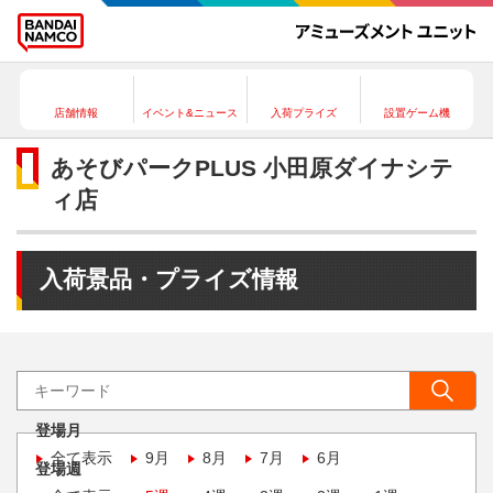
店舗情報
イベント&ニュース
入荷プライズ
設置ゲーム機
あそびパークPLUS 小田原ダイナシテ
ィ店
入荷景品・プライズ情報
登場月
全て表示
9月
8月
7月
6月
登場週