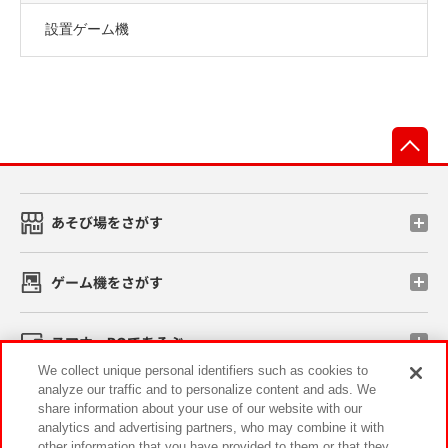
設置ゲーム機
先
あそび場をさがす
ゲーム機をさがす
スマホ・PCであそぶ
We collect unique personal identifiers such as cookies to
analyze our traffic and to personalize content and ads. We
イベント・キャンペーン
share information about your use of our website with our
analytics and advertising partners, who may combine it with
other information that you have provided to them or that they