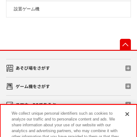
設置ゲーム機
先
あそび場をさがす
ゲーム機をさがす
スマホ・PCであそぶ
We collect unique personal identifiers such as cookies to
analyze our traffic and to personalize content and ads. We
イベント・キャンペーン
share information about your use of our website with our
analytics and advertising partners, who may combine it with
other information that you have provided to them or that they