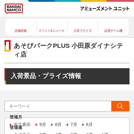
店舗情報
イベント&ニュース
入荷プライズ
設置ゲーム機
あそびパークPLUS 小田原ダイナシテ
ィ店
入荷景品・プライズ情報
登場月
全て表示
9月
8月
7月
6月
登場週