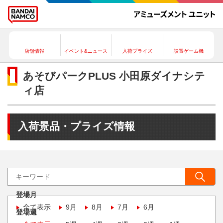
店舗情報
イベント&ニュース
入荷プライズ
設置ゲーム機
あそびパークPLUS 小田原ダイナシテ
ィ店
入荷景品・プライズ情報
登場月
全て表示
9月
8月
7月
6月
登場週