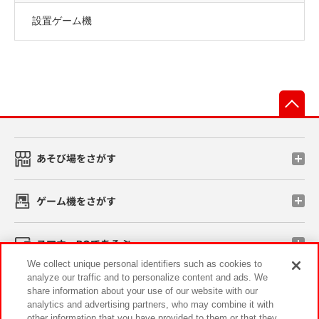
設置ゲーム機
先
あそび場をさがす
ゲーム機をさがす
スマホ・PCであそぶ
We collect unique personal identifiers such as cookies to
analyze our traffic and to personalize content and ads. We
イベント・キャンペーン
share information about your use of our website with our
analytics and advertising partners, who may combine it with
other information that you have provided to them or that they