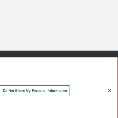
針と検証結果
お取引先さまとともに
お問い合わせ
Do Not Share My Personal Information
ASHIKI Co., Ltd. All Rights Reserved.