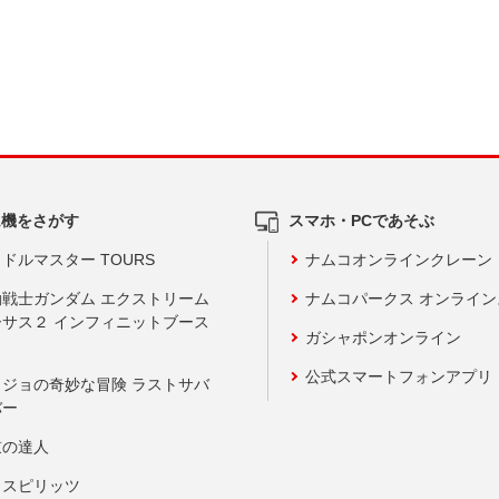
ム機をさがす
スマホ・PCであそぶ
ドルマスター TOURS
ナムコオンラインクレーン
動戦士ガンダム エクストリーム
ナムコパークス オンライ
ーサス２ インフィニットブース
ガシャポンオンライン
公式スマートフォンアプリ
ョジョの奇妙な冒険 ラストサバ
バー
鼓の達人
りスピリッツ