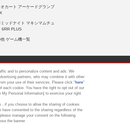
リオカート アーケードグランプ
X
岸ミッドナイト マキシマムチュ
 6RR PLUS
の他 ゲーム機一覧
サイトポリシー
プライバシーポリシー
ウェブアクセシビリティ方
raffic and to personalize content and ads. We
advertising partners, who may combine it with other
rom your use of their services. Please click "
here
"
供について
カスタマーハラスメント対応方針
よくあるご質問・
f each cookie. You have the right to opt out of our
e My Personal Information] to exercise your right.
 , if you choose to allow the sharing of cookies
to have consented to the sharing regardless of the
, please manage your consent on the following
lose the banner.
ndai Namco Amusement Lab Inc.
©Bandai Namco Experience Inc.
©HANAY