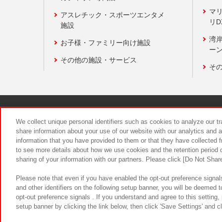
マ
アスレチック・スポーツエンタメ
リD
施設
湾
お子様・ファミリー向け施設
ーン
その他の施設・サービス
そ
関連会社
サステナビリティ
We collect unique personal identifiers such as cookies to analyze our t
share information about your use of our website with our analytics and 
information that you have provided to them or that they have collected f
食品のご提
to see more details about how we use cookies and the retention period o
sharing of your information with our partners. Please click [Do Not Shar
Please note that even if you have enabled the opt-out preference signals
and other identifiers on the following setup banner, you will be deemed 
opt-out preference signals . If you understand and agree to this setting
setup banner by clicking the link below, then click 'Save Settings' and c
©Bandai Namco Amusement Inc.
©Ba