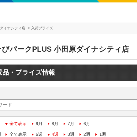
原ダイナシティ店
入荷プライズ
そびパークPLUS 小田原ダイナシティ店
景品・プライズ情報
月
全て表示
9月
8月
7月
6月
週
全て表示
5週
4週
3週
2週
1週