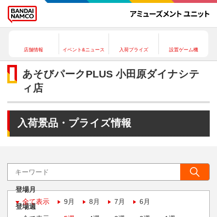
店舗情報
イベント&ニュース
入荷プライズ
設置ゲーム機
あそびパークPLUS 小田原ダイナシテ
ィ店
入荷景品・プライズ情報
登場月
全て表示
9月
8月
7月
6月
登場週