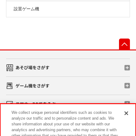
設置ゲーム機
先
あそび場をさがす
ゲーム機をさがす
スマホ・PCであそぶ
We collect unique personal identifiers such as cookies to
analyze our traffic and to personalize content and ads. We
イベント・キャンペーン
share information about your use of our website with our
analytics and advertising partners, who may combine it with
other information that you have provided to them or that they