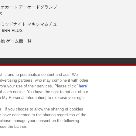
リオカート アーケードグランプ
X
岸ミッドナイト マキシマムチュ
 6RR PLUS
の他 ゲーム機一覧
サイトポリシー
プライバシーポリシー
ウェブアクセシビリティ方
raffic and to personalize content and ads. We
advertising partners, who may combine it with other
rom your use of their services. Please click "
here
"
供について
カスタマーハラスメント対応方針
よくあるご質問・
f each cookie. You have the right to opt out of our
e My Personal Information] to exercise your right.
 , if you choose to allow the sharing of cookies
to have consented to the sharing regardless of the
, please manage your consent on the following
lose the banner.
ndai Namco Amusement Lab Inc.
©Bandai Namco Experience Inc.
©HANAY