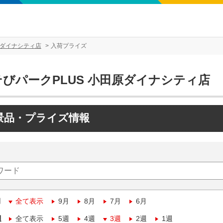
原ダイナシティ店
入荷プライズ
そびパークPLUS 小田原ダイナシティ店
景品・プライズ情報
月
全て表示
9月
8月
7月
6月
週
全て表示
5週
4週
3週
2週
1週