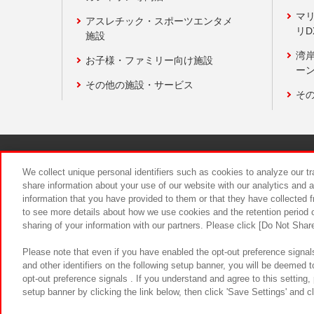
マ
アスレチック・スポーツエンタメ
リD
施設
湾
お子様・ファミリー向け施設
ーン
その他の施設・サービス
そ
関連会社
サステナビリティ
We collect unique personal identifiers such as cookies to analyze our t
share information about your use of our website with our analytics and 
information that you have provided to them or that they have collected f
食品のご提
to see more details about how we use cookies and the retention period o
sharing of your information with our partners. Please click [Do Not Shar
Please note that even if you have enabled the opt-out preference signals
and other identifiers on the following setup banner, you will be deemed 
opt-out preference signals . If you understand and agree to this setting
setup banner by clicking the link below, then click 'Save Settings' and c
©Bandai Namco Amusement Inc.
©Ba