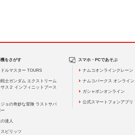
ム機をさがす
スマホ・PCであそぶ
ドルマスター TOURS
ナムコオンラインクレーン
動戦士ガンダム エクストリーム
ナムコパークス オンライ
ーサス２ インフィニットブース
ガシャポンオンライン
公式スマートフォンアプリ
ョジョの奇妙な冒険 ラストサバ
バー
鼓の達人
りスピリッツ