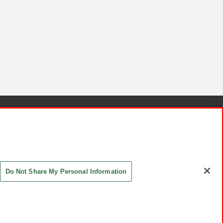
針と検証結果
お取引先さまとともに
お問い合わせ
Do Not Share My Personal Information
ASHIKI Co., Ltd. All Rights Reserved.