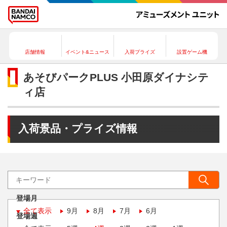
店舗情報
イベント&ニュース
入荷プライズ
設置ゲーム機
あそびパークPLUS 小田原ダイナシテ
ィ店
入荷景品・プライズ情報
登場月
全て表示
9月
8月
7月
6月
登場週