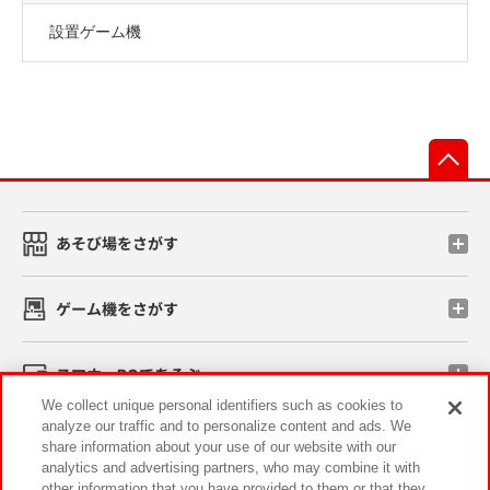
設置ゲーム機
先
あそび場をさがす
ゲーム機をさがす
スマホ・PCであそぶ
We collect unique personal identifiers such as cookies to
analyze our traffic and to personalize content and ads. We
イベント・キャンペーン
share information about your use of our website with our
analytics and advertising partners, who may combine it with
other information that you have provided to them or that they