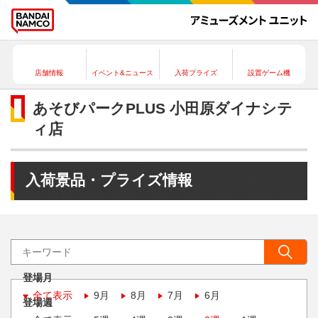
店舗情報
イベント&ニュース
入荷プライズ
設置ゲーム機
あそびパークPLUS 小田原ダイナシテ
ィ店
入荷景品・プライズ情報
登場月
全て表示
9月
8月
7月
6月
登場週