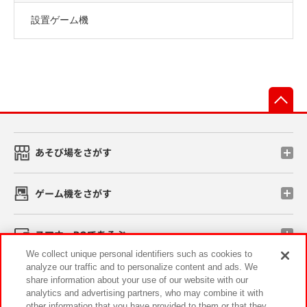
設置ゲーム機
先
あそび場をさがす
ゲーム機をさがす
スマホ・PCであそぶ
We collect unique personal identifiers such as cookies to
analyze our traffic and to personalize content and ads. We
イベント・キャンペーン
share information about your use of our website with our
analytics and advertising partners, who may combine it with
other information that you have provided to them or that they