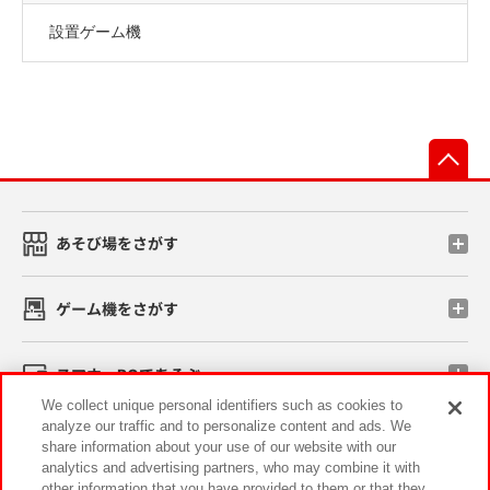
設置ゲーム機
先
あそび場をさがす
ゲーム機をさがす
スマホ・PCであそぶ
We collect unique personal identifiers such as cookies to
analyze our traffic and to personalize content and ads. We
イベント・キャンペーン
share information about your use of our website with our
analytics and advertising partners, who may combine it with
other information that you have provided to them or that they