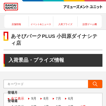
店舗情報
イベント&ニュース
入荷プライズ
設置ゲーム機
あそびパークPLUS 小田原ダイナシテ
ィ店
入荷景品・プライズ情報
登場月
全て表示
9月
8月
7月
6月
登場週