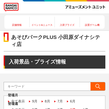
店舗情報
イベント&ニュース
入荷プライズ
設置ゲーム機
あそびパークPLUS 小田原ダイナシテ
ィ店
入荷景品・プライズ情報
登場月
全て表示
9月
8月
7月
6月
登場週