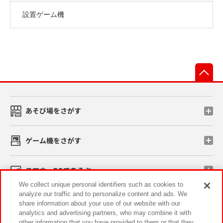
設置ゲーム機
先
あそび場をさがす
ゲーム機をさがす
スマホ・PCであそぶ
We collect unique personal identifiers such as cookies to
analyze our traffic and to personalize content and ads. We
イベント・キャンペーン
share information about your use of our website with our
analytics and advertising partners, who may combine it with
other information that you have provided to them or that they