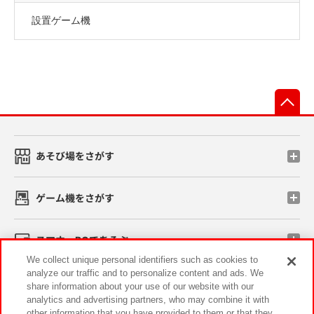
設置ゲーム機
先
あそび場をさがす
ゲーム機をさがす
スマホ・PCであそぶ
We collect unique personal identifiers such as cookies to
analyze our traffic and to personalize content and ads. We
イベント・キャンペーン
share information about your use of our website with our
analytics and advertising partners, who may combine it with
other information that you have provided to them or that they