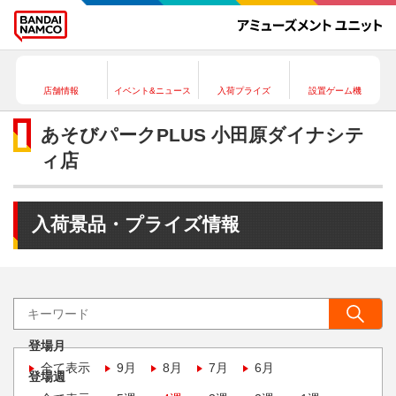
店舗情報
イベント&ニュース
入荷プライズ
設置ゲーム機
あそびパークPLUS 小田原ダイナシテ
ィ店
入荷景品・プライズ情報
登場月
全て表示
9月
8月
7月
6月
登場週