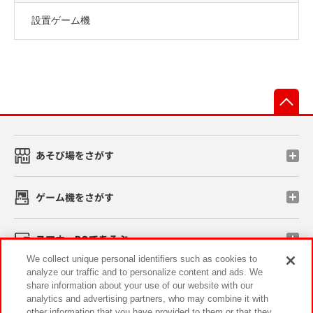
設置ゲーム機
先
あそび場をさがす
ゲーム機をさがす
スマホ・PCであそぶ
We collect unique personal identifiers such as cookies to
analyze our traffic and to personalize content and ads. We
イベント・キャンペーン
share information about your use of our website with our
analytics and advertising partners, who may combine it with
other information that you have provided to them or that they