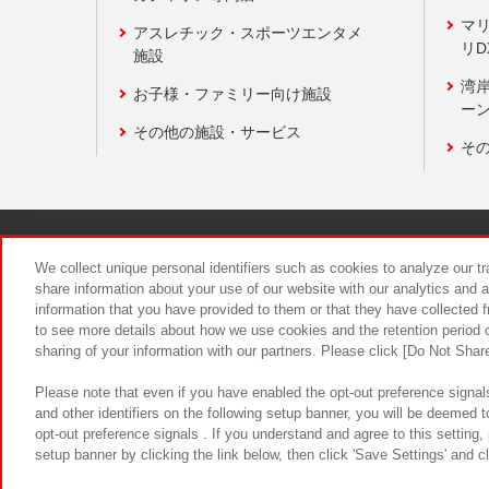
マ
アスレチック・スポーツエンタメ
リD
施設
湾
お子様・ファミリー向け施設
ーン
その他の施設・サービス
そ
関連会社
サステナビリティ
We collect unique personal identifiers such as cookies to analyze our t
share information about your use of our website with our analytics and 
information that you have provided to them or that they have collected f
食品のご提
to see more details about how we use cookies and the retention period o
sharing of your information with our partners. Please click [Do Not Shar
Please note that even if you have enabled the opt-out preference signals
and other identifiers on the following setup banner, you will be deemed 
opt-out preference signals . If you understand and agree to this setting
setup banner by clicking the link below, then click 'Save Settings' and c
©Bandai Namco Amusement Inc.
©Ba