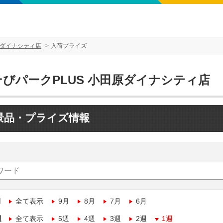
原ダイナシティ店
入荷プライズ
そびパークPLUS 小田原ダイナシティ店
景品・プライズ情報
月
全て表示
9月
8月
7月
6月
週
全て表示
5週
4週
3週
2週
1週