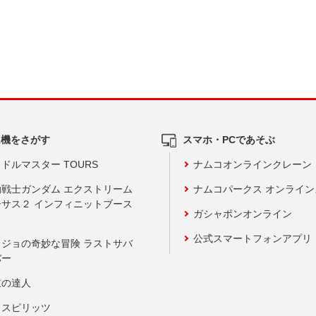
ム機をさがす
スマホ・PCであそぶ
ドルマスター TOURS
ナムコオンラインクレーン
動戦士ガンダム エクストリーム
ナムコパークス オンライ
ーサス２ インフィニットブース
ガシャポンオンライン
公式スマートフォンアプリ
ョジョの奇妙な冒険 ラストサバ
バー
鼓の達人
りスピリッツ