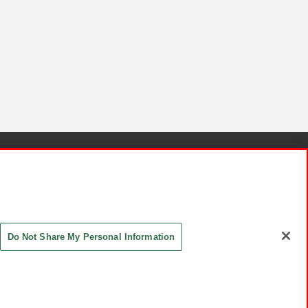
針と検証結果
お取引先さまとともに
お問い合わせ
Do Not Share My Personal Information
ASHIKI Co., Ltd. All Rights Reserved.