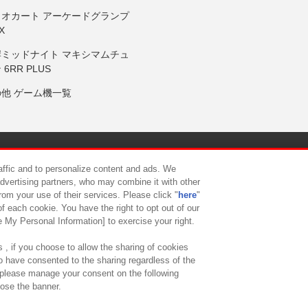
リオカート アーケードグランプ
X
岸ミッドナイト マキシマムチュ
 6RR PLUS
の他 ゲーム機一覧
サイトポリシー
プライバシーポリシー
ウェブアクセシビリティ方
raffic and to personalize content and ads. We
advertising partners, who may combine it with other
rom your use of their services. Please click "
here
"
供について
カスタマーハラスメント対応方針
よくあるご質問・
f each cookie. You have the right to opt out of our
e My Personal Information] to exercise your right.
 , if you choose to allow the sharing of cookies
to have consented to the sharing regardless of the
, please manage your consent on the following
lose the banner.
ndai Namco Amusement Lab Inc.
©Bandai Namco Experience Inc.
©HANAY