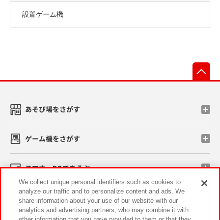
設置ゲーム機
先
あそび場をさがす
ゲーム機をさがす
スマホ・PCであそぶ
We collect unique personal identifiers such as cookies to
analyze our traffic and to personalize content and ads. We
イベント・キャンペーン
share information about your use of our website with our
analytics and advertising partners, who may combine it with
other information that you have provided to them or that they