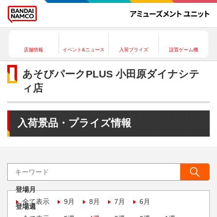
店舗情報
イベント&ニュース
入荷プライズ
設置ゲーム機
あそびパークPLUS 小田原ダイナシテ
ィ店
入荷景品・プライズ情報
登場月
全て表示
9月
8月
7月
6月
登場週