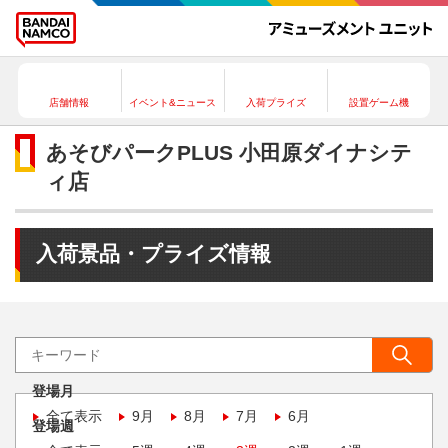
店舗情報
イベント&ニュース
入荷プライズ
設置ゲーム機
あそびパークPLUS 小田原ダイナシテ
ィ店
入荷景品・プライズ情報
登場月
全て表示
9月
8月
7月
6月
登場週