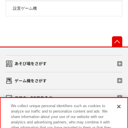
設置ゲーム機
先
あそび場をさがす
ゲーム機をさがす
スマホ・PCであそぶ
We collect unique personal identifiers such as cookies to
analyze our traffic and to personalize content and ads. We
イベント・キャンペーン
share information about your use of our website with our
analytics and advertising partners, who may combine it with
other information that you have provided to them or that they