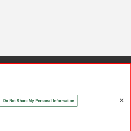
針と検証結果
お取引先さまとともに
お問い合わせ
Do Not Share My Personal Information
ASHIKI Co., Ltd. All Rights Reserved.