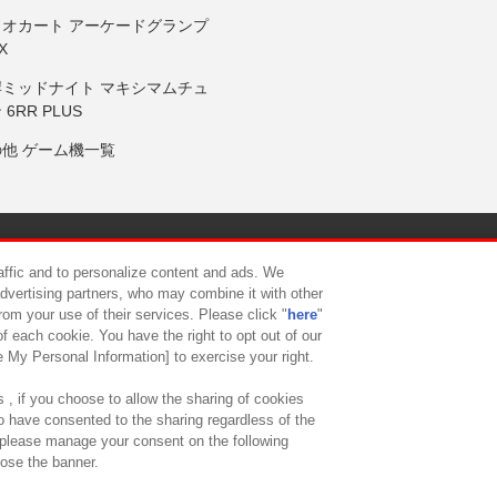
リオカート アーケードグランプ
X
岸ミッドナイト マキシマムチュ
 6RR PLUS
の他 ゲーム機一覧
サイトポリシー
プライバシーポリシー
ウェブアクセシビリティ方
raffic and to personalize content and ads. We
advertising partners, who may combine it with other
rom your use of their services. Please click "
here
"
供について
カスタマーハラスメント対応方針
よくあるご質問・
f each cookie. You have the right to opt out of our
e My Personal Information] to exercise your right.
 , if you choose to allow the sharing of cookies
to have consented to the sharing regardless of the
, please manage your consent on the following
lose the banner.
ndai Namco Amusement Lab Inc.
©Bandai Namco Experience Inc.
©HANAY