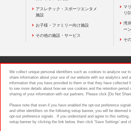
マ
アスレチック・スポーツエンタメ
リD
施設
湾
お子様・ファミリー向け施設
ーン
その他の施設・サービス
そ
関連会社
サステナビリティ
We collect unique personal identifiers such as cookies to analyze our t
share information about your use of our website with our analytics and 
information that you have provided to them or that they have collected f
食品のご提
to see more details about how we use cookies and the retention period o
sharing of your information with our partners. Please click [Do Not Shar
Please note that even if you have enabled the opt-out preference signals
and other identifiers on the following setup banner, you will be deemed 
opt-out preference signals . If you understand and agree to this setting
setup banner by clicking the link below, then click 'Save Settings' and c
©Bandai Namco Amusement Inc.
©Ba