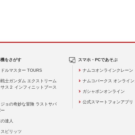
ム機をさがす
スマホ・PCであそぶ
ドルマスター TOURS
ナムコオンラインクレーン
動戦士ガンダム エクストリーム
ナムコパークス オンライ
ーサス２ インフィニットブース
ガシャポンオンライン
公式スマートフォンアプリ
ョジョの奇妙な冒険 ラストサバ
バー
鼓の達人
りスピリッツ