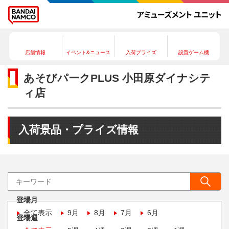
店舗情報
イベント&ニュース
入荷プライズ
設置ゲーム機
あそびパークPLUS 小田原ダイナシテ
ィ店
入荷景品・プライズ情報
登場月
全て表示
9月
8月
7月
6月
登場週