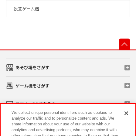
設置ゲーム機
先
あそび場をさがす
ゲーム機をさがす
スマホ・PCであそぶ
We collect unique personal identifiers such as cookies to
analyze our traffic and to personalize content and ads. We
イベント・キャンペーン
share information about your use of our website with our
analytics and advertising partners, who may combine it with
other information that you have provided to them or that they