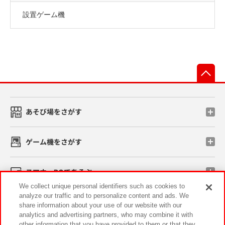
設置ゲーム機
先
あそび場をさがす
ゲーム機をさがす
スマホ・PCであそぶ
We collect unique personal identifiers such as cookies to
analyze our traffic and to personalize content and ads. We
イベント・キャンペーン
share information about your use of our website with our
analytics and advertising partners, who may combine it with
other information that you have provided to them or that they