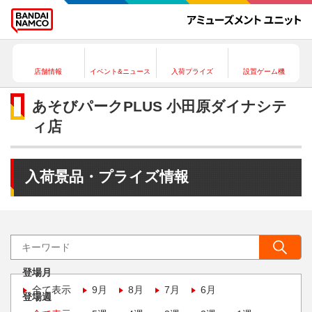
店舗情報
イベント&ニュース
入荷プライズ
設置ゲーム機
あそびパークPLUS 小田原ダイナシテ
ィ店
入荷景品・プライズ情報
登場月
全て表示
9月
8月
7月
6月
登場週