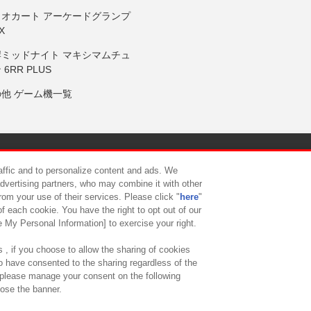
リオカート アーケードグランプ
X
岸ミッドナイト マキシマムチュ
 6RR PLUS
の他 ゲーム機一覧
サイトポリシー
プライバシーポリシー
ウェブアクセシビリティ方
raffic and to personalize content and ads. We
advertising partners, who may combine it with other
rom your use of their services. Please click "
here
"
供について
カスタマーハラスメント対応方針
よくあるご質問・
f each cookie. You have the right to opt out of our
e My Personal Information] to exercise your right.
 , if you choose to allow the sharing of cookies
to have consented to the sharing regardless of the
, please manage your consent on the following
lose the banner.
ndai Namco Amusement Lab Inc.
©Bandai Namco Experience Inc.
©HANAY