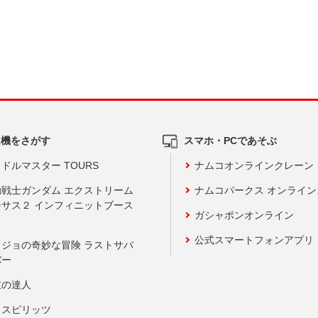
ム機をさがす
スマホ・PCであそぶ
ドルマスター TOURS
ナムコオンラインクレーン
動戦士ガンダム エクストリーム
ナムコパークス オンライ
ーサス２ インフィニットブース
ガシャポンオンライン
公式スマートフォンアプリ
ョジョの奇妙な冒険 ラストサバ
バー
鼓の達人
りスピリッツ