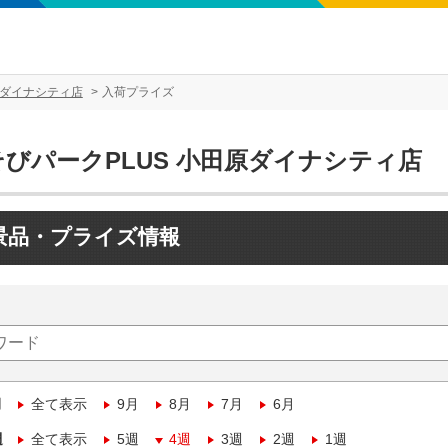
原ダイナシティ店
入荷プライズ
そびパークPLUS 小田原ダイナシティ店
景品・プライズ情報
月
全て表示
9月
8月
7月
6月
週
全て表示
5週
4週
3週
2週
1週