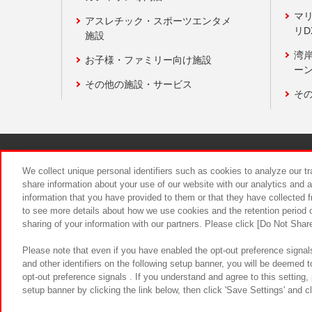
マ
アスレチック・スポーツエンタメ
リD
施設
湾
お子様・ファミリー向け施設
ーン
その他の施設・サービス
そ
関連会社
サステナビリティ
We collect unique personal identifiers such as cookies to analyze our t
share information about your use of our website with our analytics and 
information that you have provided to them or that they have collected f
食品のご提
to see more details about how we use cookies and the retention period o
sharing of your information with our partners. Please click [Do Not Shar
Please note that even if you have enabled the opt-out preference signals
and other identifiers on the following setup banner, you will be deemed 
opt-out preference signals . If you understand and agree to this setting
setup banner by clicking the link below, then click 'Save Settings' and c
©Bandai Namco Amusement Inc.
©Ba