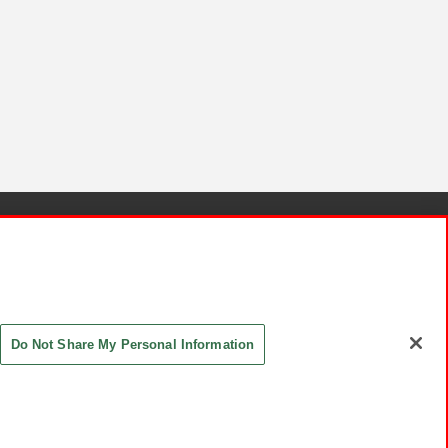
針と検証結果
お取引先さまとともに
お問い合わせ
Do Not Share My Personal Information
ASHIKI Co., Ltd. All Rights Reserved.