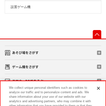
設置ゲーム機
先
あそび場をさがす
ゲーム機をさがす
スマホ・PCであそぶ
We collect unique personal identifiers such as cookies to
analyze our traffic and to personalize content and ads. We
イベント・キャンペーン
share information about your use of our website with our
analytics and advertising partners, who may combine it with
other information that you have provided to them or that they