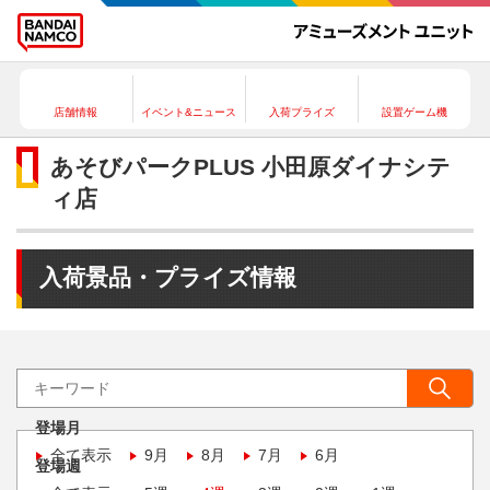
店舗情報
イベント&ニュース
入荷プライズ
設置ゲーム機
あそびパークPLUS 小田原ダイナシテ
ィ店
入荷景品・プライズ情報
登場月
全て表示
9月
8月
7月
6月
登場週