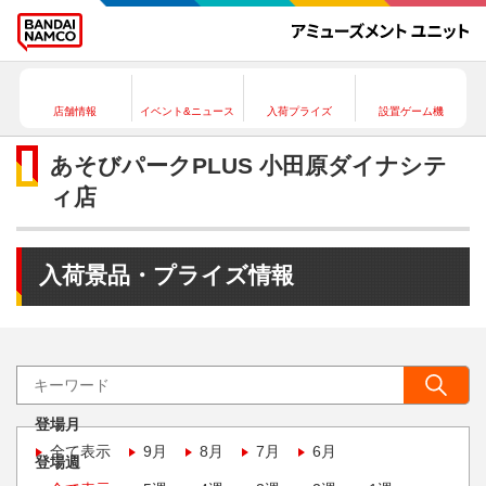
店舗情報
イベント&ニュース
入荷プライズ
設置ゲーム機
あそびパークPLUS 小田原ダイナシテ
ィ店
入荷景品・プライズ情報
登場月
全て表示
9月
8月
7月
6月
登場週