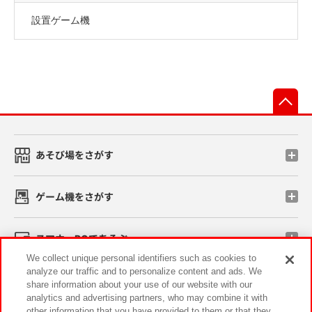
設置ゲーム機
先
あそび場をさがす
ゲーム機をさがす
スマホ・PCであそぶ
We collect unique personal identifiers such as cookies to
analyze our traffic and to personalize content and ads. We
イベント・キャンペーン
share information about your use of our website with our
analytics and advertising partners, who may combine it with
other information that you have provided to them or that they