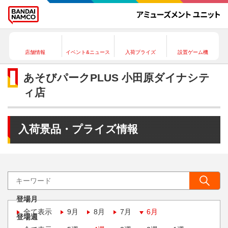
店舗情報
イベント&ニュース
入荷プライズ
設置ゲーム機
あそびパークPLUS 小田原ダイナシテ
ィ店
入荷景品・プライズ情報
登場月
全て表示
9月
8月
7月
6月
登場週