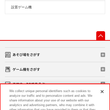
設置ゲーム機
先
あそび場をさがす
ゲーム機をさがす
スマホ・PCであそぶ
We collect unique personal identifiers such as cookies to
analyze our traffic and to personalize content and ads. We
イベント・キャンペーン
share information about your use of our website with our
analytics and advertising partners, who may combine it with
other information that you have provided to them or that they