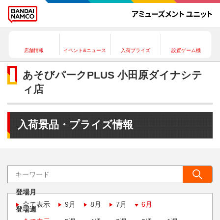
店舗情報
イベント&ニュース
入荷プライズ
設置ゲーム機
あそびパークPLUS 小田原ダイナシテ
ィ店
入荷景品・プライズ情報
登場月
全て表示
9月
8月
7月
6月
登場週