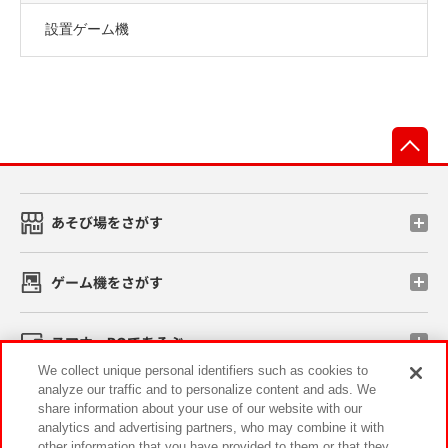
設置ゲーム機
先
あそび場をさがす
ゲーム機をさがす
スマホ・PCであそぶ
We collect unique personal identifiers such as cookies to
analyze our traffic and to personalize content and ads. We
イベント・キャンペーン
share information about your use of our website with our
analytics and advertising partners, who may combine it with
other information that you have provided to them or that they