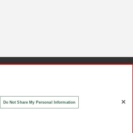
針と検証結果
お取引先さまとともに
お問い合わせ
Do Not Share My Personal Information
ASHIKI Co., Ltd. All Rights Reserved.