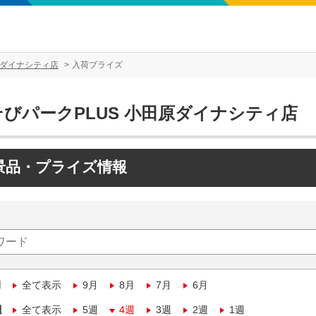
原ダイナシティ店
入荷プライズ
そびパークPLUS 小田原ダイナシティ店
景品・プライズ情報
月
全て表示
9月
8月
7月
6月
週
全て表示
5週
4週
3週
2週
1週