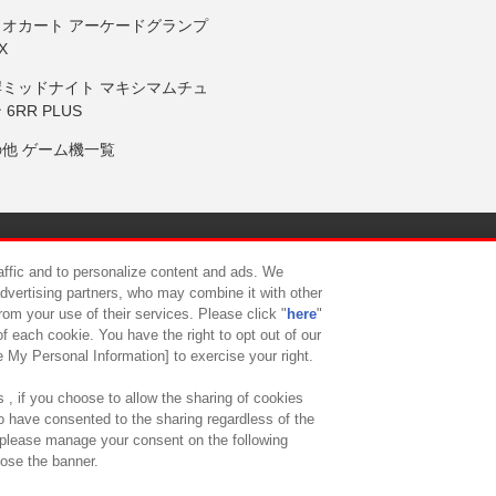
リオカート アーケードグランプ
X
岸ミッドナイト マキシマムチュ
 6RR PLUS
の他 ゲーム機一覧
サイトポリシー
プライバシーポリシー
ウェブアクセシビリティ方
raffic and to personalize content and ads. We
advertising partners, who may combine it with other
rom your use of their services. Please click "
here
"
供について
カスタマーハラスメント対応方針
よくあるご質問・
f each cookie. You have the right to opt out of our
e My Personal Information] to exercise your right.
 , if you choose to allow the sharing of cookies
to have consented to the sharing regardless of the
, please manage your consent on the following
lose the banner.
ndai Namco Amusement Lab Inc.
©Bandai Namco Experience Inc.
©HANAY