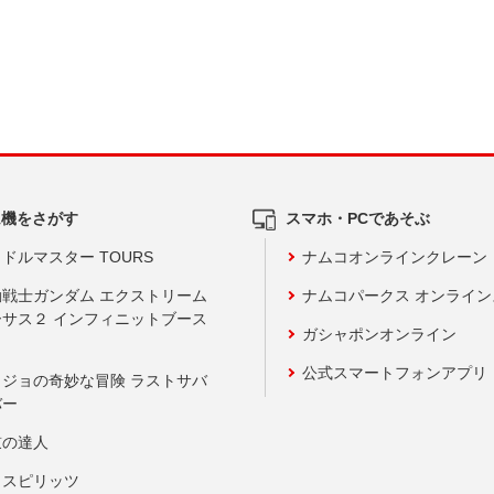
ム機をさがす
スマホ・PCであそぶ
ドルマスター TOURS
ナムコオンラインクレーン
動戦士ガンダム エクストリーム
ナムコパークス オンライ
ーサス２ インフィニットブース
ガシャポンオンライン
公式スマートフォンアプリ
ョジョの奇妙な冒険 ラストサバ
バー
鼓の達人
りスピリッツ