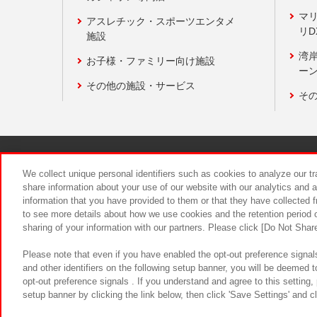
マ
アスレチック・スポーツエンタメ
リD
施設
湾
お子様・ファミリー向け施設
ーン
その他の施設・サービス
そ
関連会社
サステナビリティ
We collect unique personal identifiers such as cookies to analyze our t
share information about your use of our website with our analytics and 
information that you have provided to them or that they have collected f
食品のご提
to see more details about how we use cookies and the retention period o
sharing of your information with our partners. Please click [Do Not Shar
Please note that even if you have enabled the opt-out preference signals
and other identifiers on the following setup banner, you will be deemed 
opt-out preference signals . If you understand and agree to this setting
setup banner by clicking the link below, then click 'Save Settings' and c
©Bandai Namco Amusement Inc.
©Ba