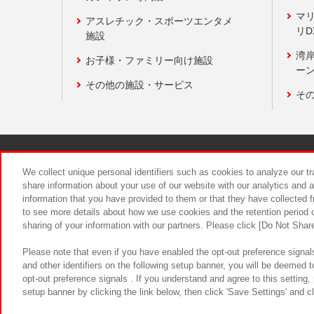
マ
アスレチック・スポーツエンタメ
リD
施設
湾
お子様・ファミリー向け施設
ーン
その他の施設・サービス
そ
関連会社
サステナビリティ
We collect unique personal identifiers such as cookies to analyze our t
share information about your use of our website with our analytics and 
information that you have provided to them or that they have collected f
食品のご提
to see more details about how we use cookies and the retention period o
sharing of your information with our partners. Please click [Do Not Shar
Please note that even if you have enabled the opt-out preference signals
and other identifiers on the following setup banner, you will be deemed 
opt-out preference signals . If you understand and agree to this setting
setup banner by clicking the link below, then click 'Save Settings' and c
©Bandai Namco Amusement Inc.
©Ba