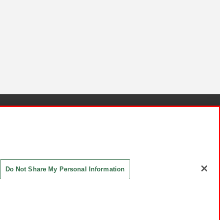
針と検証結果
お取引先さまとともに
お問い合わせ
Do Not Share My Personal Information
ASHIKI Co., Ltd. All Rights Reserved.