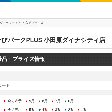
原ダイナシティ店
入荷プライズ
そびパークPLUS 小田原ダイナシティ店
景品・プライズ情報
月
全て表示
9月
8月
7月
6月
週
全て表示
5週
4週
3週
2週
1週