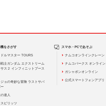
ム機をさがす
スマホ・PCであそぶ
ドルマスター TOURS
ナムコオンラインクレーン
動戦士ガンダム エクストリーム
ナムコパークス オンライ
ーサス２ インフィニットブース
ガシャポンオンライン
公式スマートフォンアプリ
ョジョの奇妙な冒険 ラストサバ
バー
鼓の達人
りスピリッツ