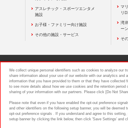
マ
アスレチック・スポーツエンタメ
リD
施設
湾
お子様・ファミリー向け施設
ーン
その他の施設・サービス
そ
関連会社
サステナビリティ
We collect unique personal identifiers such as cookies to analyze our t
share information about your use of our website with our analytics and 
information that you have provided to them or that they have collected f
食品のご提
to see more details about how we use cookies and the retention period o
sharing of your information with our partners. Please click [Do Not Shar
Please note that even if you have enabled the opt-out preference signals
and other identifiers on the following setup banner, you will be deemed 
opt-out preference signals . If you understand and agree to this setting
setup banner by clicking the link below, then click 'Save Settings' and c
©Bandai Namco Amusement Inc.
©Ba