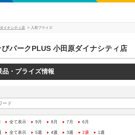
原ダイナシティ店
入荷プライズ
そびパークPLUS 小田原ダイナシティ店
景品・プライズ情報
月
全て表示
9月
8月
7月
6月
週
全て表示
5週
4週
3週
2週
1週