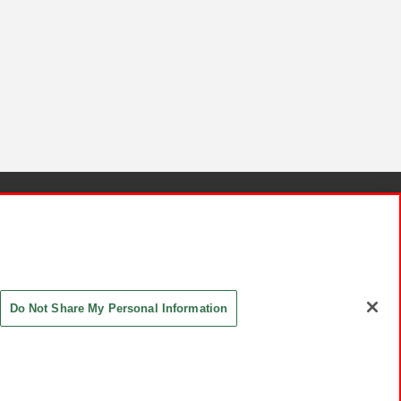
針と検証結果
お取引先さまとともに
お問い合わせ
Do Not Share My Personal Information
ASHIKI Co., Ltd. All Rights Reserved.