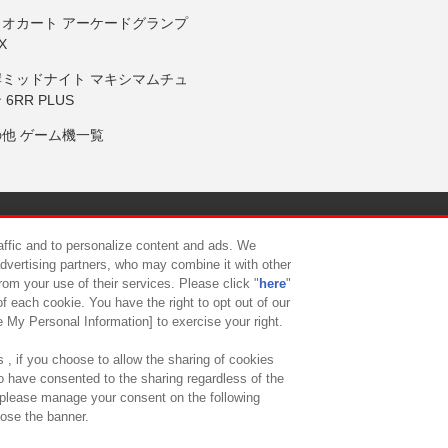
リオカート アーケードグランプ
X
岸ミッドナイト マキシマムチュ
 6RR PLUS
の他 ゲーム機一覧
サイトポリシー
プライバシーポリシー
ウェブアクセシビリティ方
raffic and to personalize content and ads. We
advertising partners, who may combine it with other
rom your use of their services. Please click "
here
"
供について
カスタマーハラスメント対応方針
よくあるご質問・
f each cookie. You have the right to opt out of our
e My Personal Information] to exercise your right.
 , if you choose to allow the sharing of cookies
to have consented to the sharing regardless of the
, please manage your consent on the following
lose the banner.
ndai Namco Amusement Lab Inc.
©Bandai Namco Experience Inc.
©HANAY