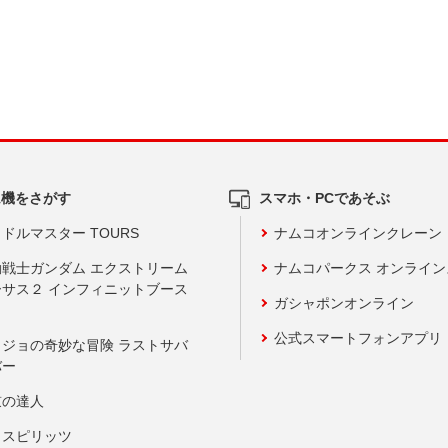
ム機をさがす
スマホ・PCであそぶ
ドルマスター TOURS
ナムコオンラインクレーン
動戦士ガンダム エクストリーム
ナムコパークス オンライ
ーサス２ インフィニットブース
ガシャポンオンライン
公式スマートフォンアプリ
ョジョの奇妙な冒険 ラストサバ
バー
鼓の達人
りスピリッツ