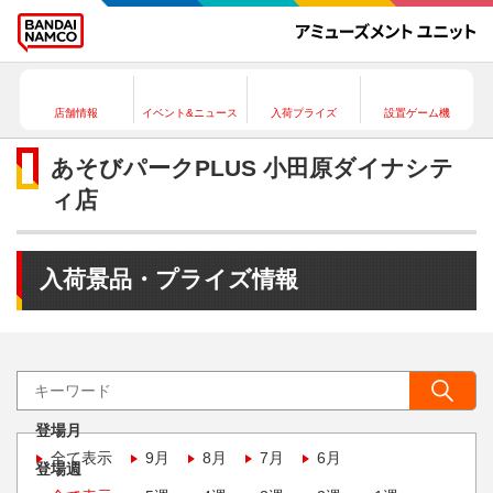
店舗情報
イベント&ニュース
入荷プライズ
設置ゲーム機
あそびパークPLUS 小田原ダイナシテ
ィ店
入荷景品・プライズ情報
登場月
全て表示
9月
8月
7月
6月
登場週