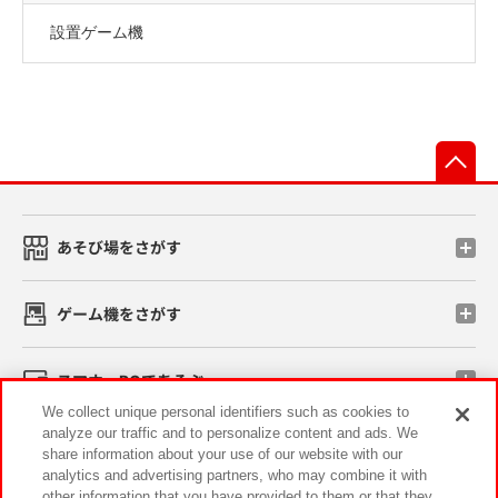
設置ゲーム機
先
あそび場をさがす
ゲーム機をさがす
スマホ・PCであそぶ
We collect unique personal identifiers such as cookies to
analyze our traffic and to personalize content and ads. We
イベント・キャンペーン
share information about your use of our website with our
analytics and advertising partners, who may combine it with
other information that you have provided to them or that they