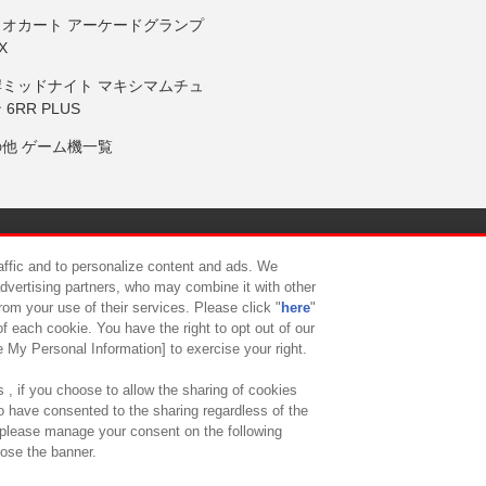
リオカート アーケードグランプ
X
岸ミッドナイト マキシマムチュ
 6RR PLUS
の他 ゲーム機一覧
サイトポリシー
プライバシーポリシー
ウェブアクセシビリティ方
raffic and to personalize content and ads. We
advertising partners, who may combine it with other
rom your use of their services. Please click "
here
"
供について
カスタマーハラスメント対応方針
よくあるご質問・
f each cookie. You have the right to opt out of our
e My Personal Information] to exercise your right.
 , if you choose to allow the sharing of cookies
to have consented to the sharing regardless of the
, please manage your consent on the following
lose the banner.
ndai Namco Amusement Lab Inc.
©Bandai Namco Experience Inc.
©HANAY