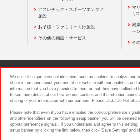
マ
アスレチック・スポーツエンタメ
リD
施設
湾
お子様・ファミリー向け施設
ーン
その他の施設・サービス
そ
関連会社
サステナビリティ
We collect unique personal identifiers such as cookies to analyze our t
share information about your use of our website with our analytics and 
information that you have provided to them or that they have collected f
食品のご提
to see more details about how we use cookies and the retention period o
sharing of your information with our partners. Please click [Do Not Shar
Please note that even if you have enabled the opt-out preference signals
and other identifiers on the following setup banner, you will be deemed 
opt-out preference signals . If you understand and agree to this setting
setup banner by clicking the link below, then click 'Save Settings' and c
©Bandai Namco Amusement Inc.
©Ba