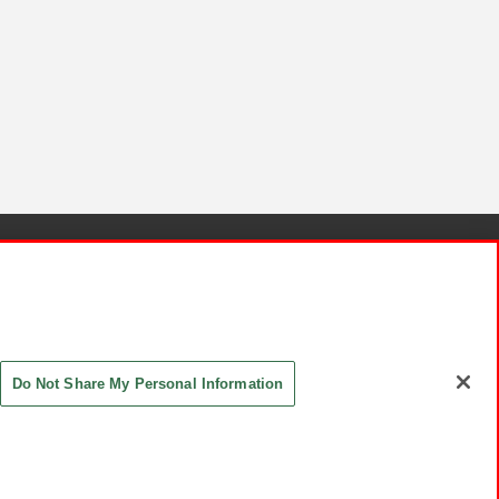
針と検証結果
お取引先さまとともに
お問い合わせ
Do Not Share My Personal Information
ASHIKI Co., Ltd. All Rights Reserved.