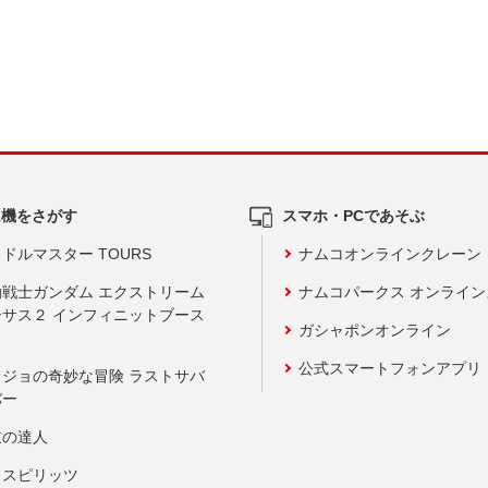
ム機をさがす
スマホ・PCであそぶ
ドルマスター TOURS
ナムコオンラインクレーン
動戦士ガンダム エクストリーム
ナムコパークス オンライ
ーサス２ インフィニットブース
ガシャポンオンライン
公式スマートフォンアプリ
ョジョの奇妙な冒険 ラストサバ
バー
鼓の達人
りスピリッツ