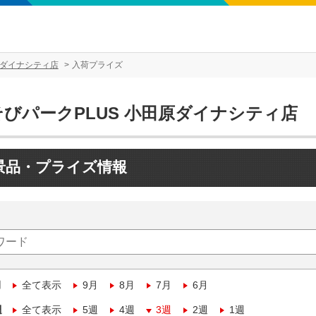
原ダイナシティ店
入荷プライズ
そびパークPLUS 小田原ダイナシティ店
景品・プライズ情報
月
全て表示
9月
8月
7月
6月
週
全て表示
5週
4週
3週
2週
1週