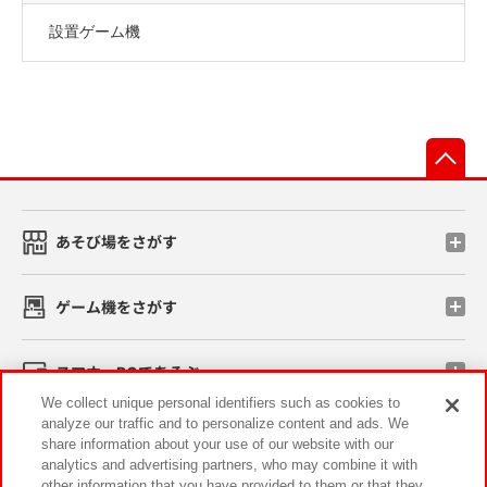
設置ゲーム機
先
あそび場をさがす
ゲーム機をさがす
スマホ・PCであそぶ
We collect unique personal identifiers such as cookies to
analyze our traffic and to personalize content and ads. We
イベント・キャンペーン
share information about your use of our website with our
analytics and advertising partners, who may combine it with
other information that you have provided to them or that they