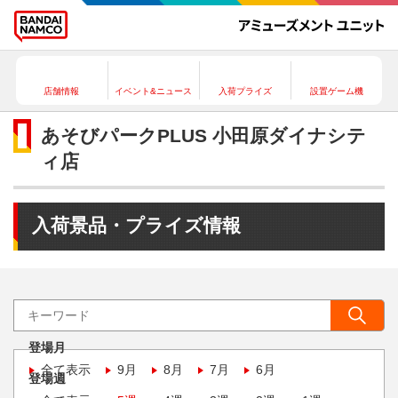
店舗情報
イベント&ニュース
入荷プライズ
設置ゲーム機
あそびパークPLUS 小田原ダイナシテ
ィ店
入荷景品・プライズ情報
登場月
全て表示
9月
8月
7月
6月
登場週