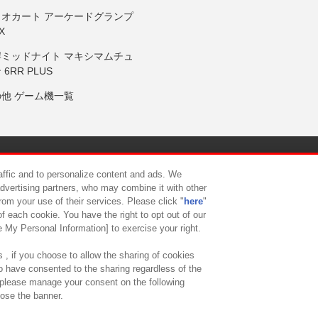
リオカート アーケードグランプ
X
岸ミッドナイト マキシマムチュ
 6RR PLUS
の他 ゲーム機一覧
サイトポリシー
プライバシーポリシー
ウェブアクセシビリティ方
raffic and to personalize content and ads. We
advertising partners, who may combine it with other
rom your use of their services. Please click "
here
"
供について
カスタマーハラスメント対応方針
よくあるご質問・
f each cookie. You have the right to opt out of our
e My Personal Information] to exercise your right.
 , if you choose to allow the sharing of cookies
to have consented to the sharing regardless of the
, please manage your consent on the following
lose the banner.
ndai Namco Amusement Lab Inc.
©Bandai Namco Experience Inc.
©HANAY