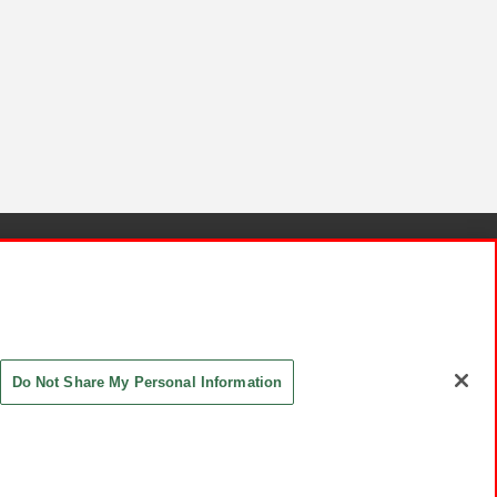
針と検証結果
お取引先さまとともに
お問い合わせ
Do Not Share My Personal Information
ASHIKI Co., Ltd. All Rights Reserved.