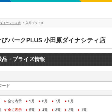
原ダイナシティ店
入荷プライズ
そびパークPLUS 小田原ダイナシティ店
景品・プライズ情報
月
全て表示
9月
8月
7月
6月
週
全て表示
5週
4週
3週
2週
1週