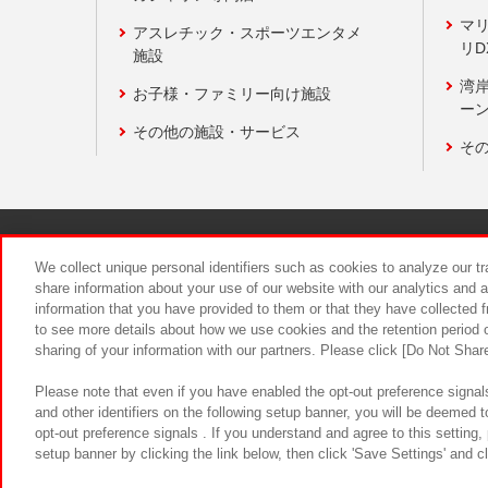
マ
アスレチック・スポーツエンタメ
リD
施設
湾
お子様・ファミリー向け施設
ーン
その他の施設・サービス
そ
関連会社
サステナビリティ
We collect unique personal identifiers such as cookies to analyze our t
share information about your use of our website with our analytics and 
information that you have provided to them or that they have collected f
食品のご提
to see more details about how we use cookies and the retention period o
sharing of your information with our partners. Please click [Do Not Shar
Please note that even if you have enabled the opt-out preference signals
and other identifiers on the following setup banner, you will be deemed 
opt-out preference signals . If you understand and agree to this setting
setup banner by clicking the link below, then click 'Save Settings' and c
©Bandai Namco Amusement Inc.
©Ba