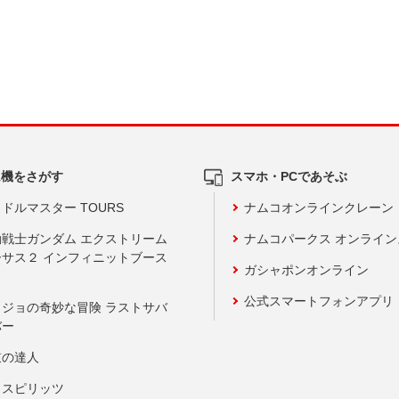
ム機をさがす
スマホ・PCであそぶ
ドルマスター TOURS
ナムコオンラインクレーン
動戦士ガンダム エクストリーム
ナムコパークス オンライ
ーサス２ インフィニットブース
ガシャポンオンライン
公式スマートフォンアプリ
ョジョの奇妙な冒険 ラストサバ
バー
鼓の達人
りスピリッツ