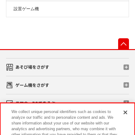
設置ゲーム機
先
あそび場をさがす
ゲーム機をさがす
スマホ・PCであそぶ
We collect unique personal identifiers such as cookies to
analyze our traffic and to personalize content and ads. We
イベント・キャンペーン
share information about your use of our website with our
analytics and advertising partners, who may combine it with
other information that you have provided to them or that they