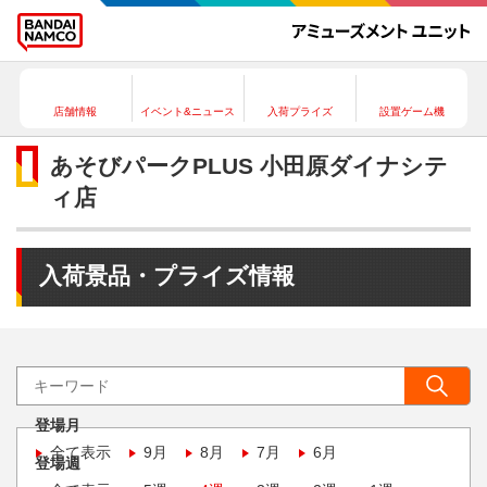
店舗情報
イベント&ニュース
入荷プライズ
設置ゲーム機
あそびパークPLUS 小田原ダイナシテ
ィ店
入荷景品・プライズ情報
登場月
全て表示
9月
8月
7月
6月
登場週