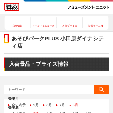
店舗情報
イベント&ニュース
入荷プライズ
設置ゲーム機
あそびパークPLUS 小田原ダイナシテ
ィ店
入荷景品・プライズ情報
登場月
全て表示
9月
8月
7月
6月
登場週