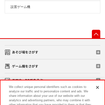
設置ゲーム機
先
あそび場をさがす
ゲーム機をさがす
スマホ・PCであそぶ
We collect unique personal identifiers such as cookies to
analyze our traffic and to personalize content and ads. We
イベント・キャンペーン
share information about your use of our website with our
analytics and advertising partners, who may combine it with
other information that you have provided to them or that they