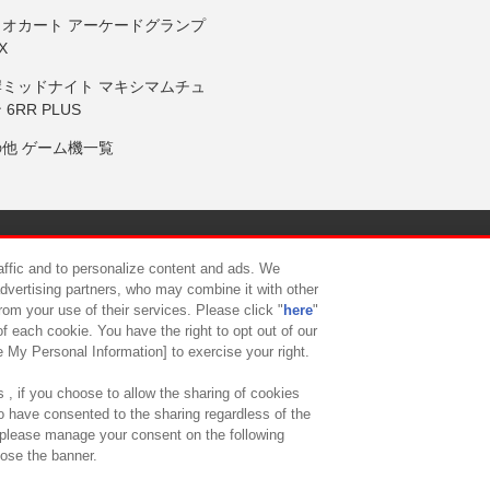
リオカート アーケードグランプ
X
岸ミッドナイト マキシマムチュ
 6RR PLUS
の他 ゲーム機一覧
サイトポリシー
プライバシーポリシー
ウェブアクセシビリティ方
raffic and to personalize content and ads. We
advertising partners, who may combine it with other
rom your use of their services. Please click "
here
"
供について
カスタマーハラスメント対応方針
よくあるご質問・
f each cookie. You have the right to opt out of our
e My Personal Information] to exercise your right.
 , if you choose to allow the sharing of cookies
to have consented to the sharing regardless of the
, please manage your consent on the following
lose the banner.
ndai Namco Amusement Lab Inc.
©Bandai Namco Experience Inc.
©HANAY