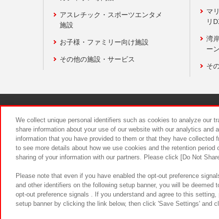
マ
アスレチック・スポーツエンタメ
リD
施設
湾
お子様・ファミリー向け施設
ーン
その他の施設・サービス
そ
関連会社
サステナビリティ
We collect unique personal identifiers such as cookies to analyze our t
share information about your use of our website with our analytics and 
information that you have provided to them or that they have collected f
食品のご提
to see more details about how we use cookies and the retention period o
sharing of your information with our partners. Please click [Do Not Shar
Please note that even if you have enabled the opt-out preference signals
and other identifiers on the following setup banner, you will be deemed 
opt-out preference signals . If you understand and agree to this setting
setup banner by clicking the link below, then click 'Save Settings' and c
©Bandai Namco Amusement Inc.
©Ba