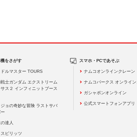
ム機をさがす
スマホ・PCであそぶ
ドルマスター TOURS
ナムコオンラインクレーン
動戦士ガンダム エクストリーム
ナムコパークス オンライ
ーサス２ インフィニットブース
ガシャポンオンライン
公式スマートフォンアプリ
ョジョの奇妙な冒険 ラストサバ
バー
鼓の達人
りスピリッツ