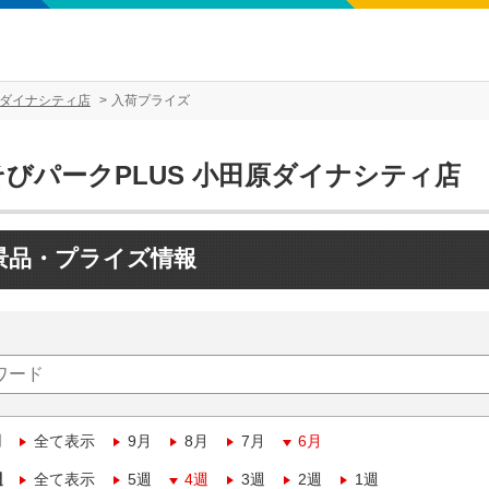
原ダイナシティ店
入荷プライズ
そびパークPLUS 小田原ダイナシティ店
景品・プライズ情報
月
全て表示
9月
8月
7月
6月
週
全て表示
5週
4週
3週
2週
1週