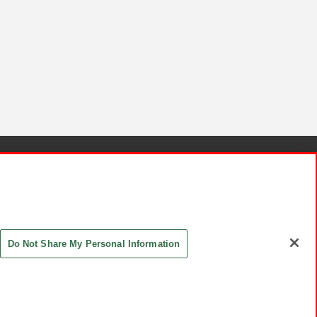
針と検証結果
お取引先さまとともに
お問い合わせ
Do Not Share My Personal Information
ASHIKI Co., Ltd. All Rights Reserved.