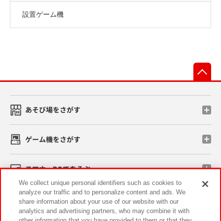
設置ゲーム機
先
あそび場をさがす
ゲーム機をさがす
スマホ・PCであそぶ
We collect unique personal identifiers such as cookies to
analyze our traffic and to personalize content and ads. We
イベント・キャンペーン
share information about your use of our website with our
analytics and advertising partners, who may combine it with
other information that you have provided to them or that they