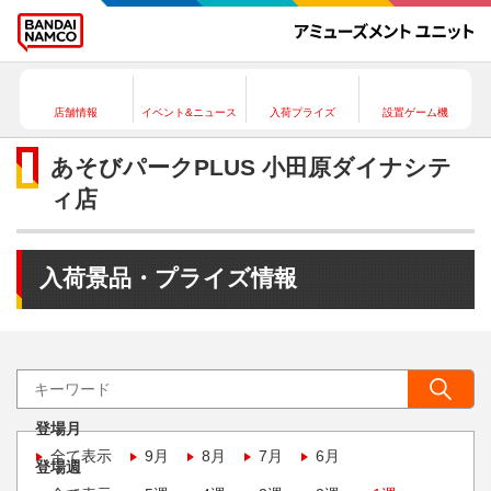
店舗情報
イベント&ニュース
入荷プライズ
設置ゲーム機
あそびパークPLUS 小田原ダイナシテ
ィ店
入荷景品・プライズ情報
登場月
全て表示
9月
8月
7月
6月
登場週