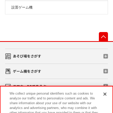
設置ゲーム機
先
あそび場をさがす
ゲーム機をさがす
スマホ・PCであそぶ
We collect unique personal identifiers such as cookies to
analyze our traffic and to personalize content and ads. We
イベント・キャンペーン
share information about your use of our website with our
analytics and advertising partners, who may combine it with
other information that you have provided to them or that they