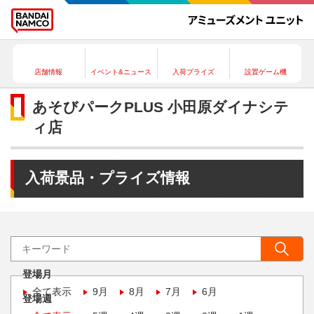
店舗情報
イベント&ニュース
入荷プライズ
設置ゲーム機
あそびパークPLUS 小田原ダイナシテ
ィ店
入荷景品・プライズ情報
登場月
全て表示
9月
8月
7月
6月
登場週