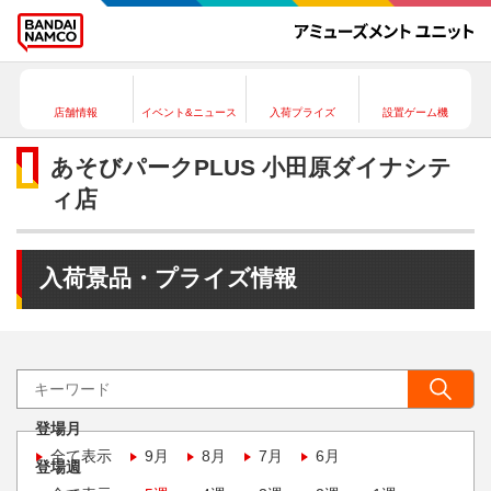
店舗情報
イベント&ニュース
入荷プライズ
設置ゲーム機
あそびパークPLUS 小田原ダイナシテ
ィ店
入荷景品・プライズ情報
登場月
全て表示
9月
8月
7月
6月
登場週