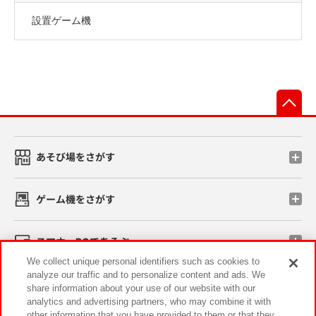
設置ゲーム機
先
あそび場をさがす
ゲーム機をさがす
スマホ・PCであそぶ
We collect unique personal identifiers such as cookies to
analyze our traffic and to personalize content and ads. We
イベント・キャンペーン
share information about your use of our website with our
analytics and advertising partners, who may combine it with
other information that you have provided to them or that they