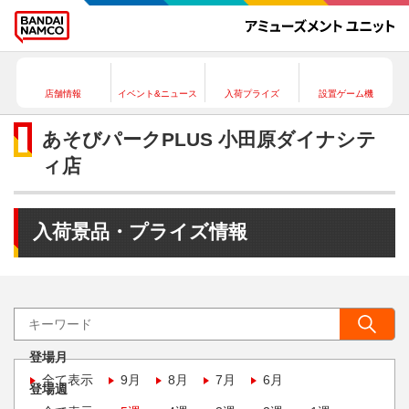
店舗情報
イベント&ニュース
入荷プライズ
設置ゲーム機
あそびパークPLUS 小田原ダイナシテ
ィ店
入荷景品・プライズ情報
登場月
全て表示
9月
8月
7月
6月
登場週