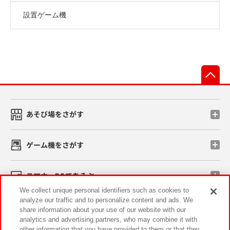
設置ゲーム機
先
あそび場をさがす
ゲーム機をさがす
スマホ・PCであそぶ
We collect unique personal identifiers such as cookies to
analyze our traffic and to personalize content and ads. We
イベント・キャンペーン
share information about your use of our website with our
analytics and advertising partners, who may combine it with
other information that you have provided to them or that they