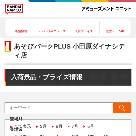
店舗情報
イベント&ニュース
入荷プライズ
設置ゲーム機
あそびパークPLUS 小田原ダイナシテ
ィ店
入荷景品・プライズ情報
登場月
全て表示
9月
8月
7月
6月
登場週