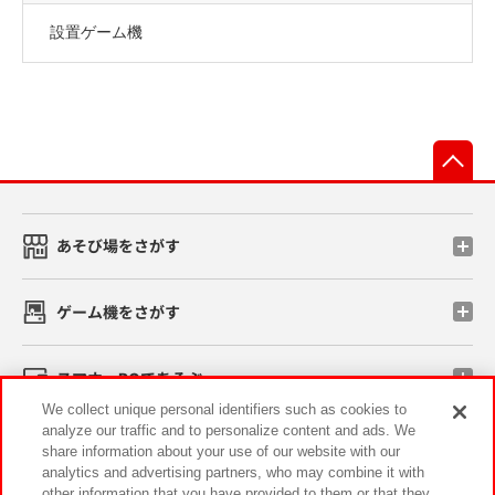
設置ゲーム機
先
あそび場をさがす
ゲーム機をさがす
スマホ・PCであそぶ
We collect unique personal identifiers such as cookies to
analyze our traffic and to personalize content and ads. We
イベント・キャンペーン
share information about your use of our website with our
analytics and advertising partners, who may combine it with
other information that you have provided to them or that they