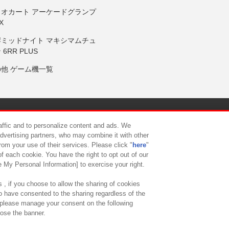
リオカート アーケードグランプ
X
岸ミッドナイト マキシマムチュ
 6RR PLUS
の他 ゲーム機一覧
サイトポリシー
プライバシーポリシー
ウェブアクセシビリティ方
raffic and to personalize content and ads. We
advertising partners, who may combine it with other
rom your use of their services. Please click "
here
"
供について
カスタマーハラスメント対応方針
よくあるご質問・
f each cookie. You have the right to opt out of our
e My Personal Information] to exercise your right.
 , if you choose to allow the sharing of cookies
to have consented to the sharing regardless of the
, please manage your consent on the following
lose the banner.
ndai Namco Amusement Lab Inc.
©Bandai Namco Experience Inc.
©HANAY