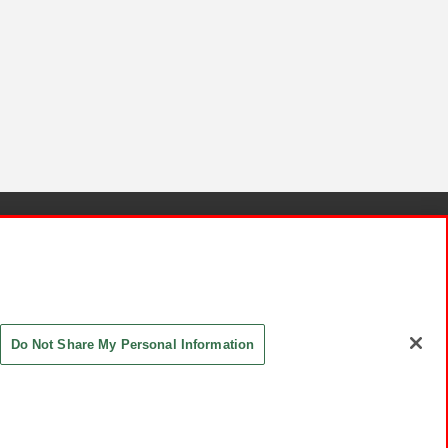
針と検証結果
お取引先さまとともに
お問い合わせ
Do Not Share My Personal Information
ASHIKI Co., Ltd. All Rights Reserved.