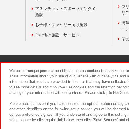
マ
アスレチック・スポーツエンタメ
リD
施設
湾
お子様・ファミリー向け施設
ーン
その他の施設・サービス
そ
関連会社
サステナビリティ
We collect unique personal identifiers such as cookies to analyze our t
share information about your use of our website with our analytics and 
information that you have provided to them or that they have collected f
食品のご提
to see more details about how we use cookies and the retention period o
sharing of your information with our partners. Please click [Do Not Shar
Please note that even if you have enabled the opt-out preference signals
and other identifiers on the following setup banner, you will be deemed 
opt-out preference signals . If you understand and agree to this setting
setup banner by clicking the link below, then click 'Save Settings' and c
©Bandai Namco Amusement Inc.
©Ba