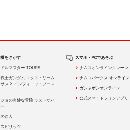
ム機をさがす
スマホ・PCであそぶ
ドルマスター TOURS
ナムコオンラインクレーン
動戦士ガンダム エクストリーム
ナムコパークス オンライ
ーサス２ インフィニットブース
ガシャポンオンライン
公式スマートフォンアプリ
ョジョの奇妙な冒険 ラストサバ
バー
鼓の達人
りスピリッツ