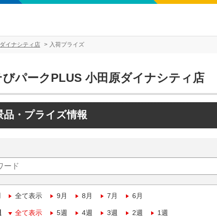
原ダイナシティ店
入荷プライズ
そびパークPLUS 小田原ダイナシティ店
景品・プライズ情報
月
全て表示
9月
8月
7月
6月
週
全て表示
5週
4週
3週
2週
1週