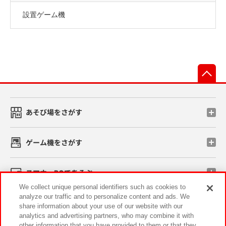
設置ゲーム機
先
あそび場をさがす
ゲーム機をさがす
スマホ・PCであそぶ
We collect unique personal identifiers such as cookies to
analyze our traffic and to personalize content and ads. We
イベント・キャンペーン
share information about your use of our website with our
analytics and advertising partners, who may combine it with
other information that you have provided to them or that they