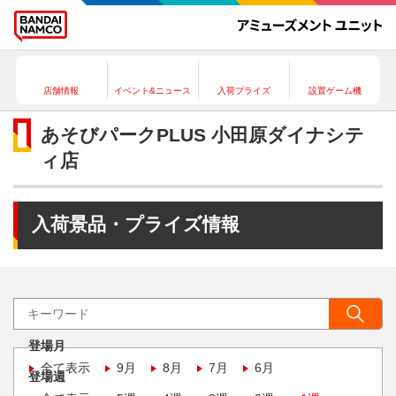
店舗情報
イベント&ニュース
入荷プライズ
設置ゲーム機
あそびパークPLUS 小田原ダイナシテ
ィ店
入荷景品・プライズ情報
登場月
全て表示
9月
8月
7月
6月
登場週