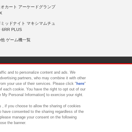
リオカート アーケードグランプ
X
岸ミッドナイト マキシマムチュ
 6RR PLUS
の他 ゲーム機一覧
サイトポリシー
プライバシーポリシー
ウェブアクセシビリティ方
raffic and to personalize content and ads. We
advertising partners, who may combine it with other
rom your use of their services. Please click "
here
"
供について
カスタマーハラスメント対応方針
よくあるご質問・
f each cookie. You have the right to opt out of our
e My Personal Information] to exercise your right.
 , if you choose to allow the sharing of cookies
to have consented to the sharing regardless of the
, please manage your consent on the following
lose the banner.
ndai Namco Amusement Lab Inc.
©Bandai Namco Experience Inc.
©HANAY