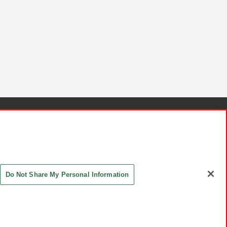
針と検証結果
お取引先さまとともに
お問い合わせ
Do Not Share My Personal Information
ASHIKI Co., Ltd. All Rights Reserved.