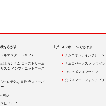
ム機をさがす
スマホ・PCであそぶ
ドルマスター TOURS
ナムコオンラインクレーン
動戦士ガンダム エクストリーム
ナムコパークス オンライ
ーサス２ インフィニットブース
ガシャポンオンライン
公式スマートフォンアプリ
ョジョの奇妙な冒険 ラストサバ
バー
鼓の達人
りスピリッツ