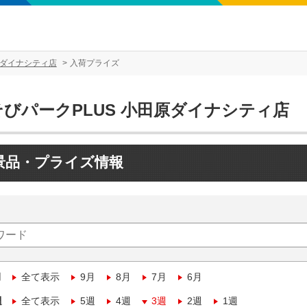
原ダイナシティ店
入荷プライズ
そびパークPLUS 小田原ダイナシティ店
景品・プライズ情報
月
全て表示
9月
8月
7月
6月
週
全て表示
5週
4週
3週
2週
1週