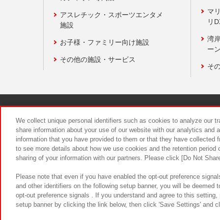
マ
アスレチック・スポーツエンタメ
リD
施設
湾
お子様・ファミリー向け施設
ーン
その他の施設・サービス
そ
関連会社
サステナビリティ
We collect unique personal identifiers such as cookies to analyze our t
share information about your use of our website with our analytics and 
information that you have provided to them or that they have collected f
食品のご提
to see more details about how we use cookies and the retention period o
sharing of your information with our partners. Please click [Do Not Shar
Please note that even if you have enabled the opt-out preference signals
and other identifiers on the following setup banner, you will be deemed 
opt-out preference signals . If you understand and agree to this setting
setup banner by clicking the link below, then click 'Save Settings' and c
©Bandai Namco Amusement Inc.
©Ba