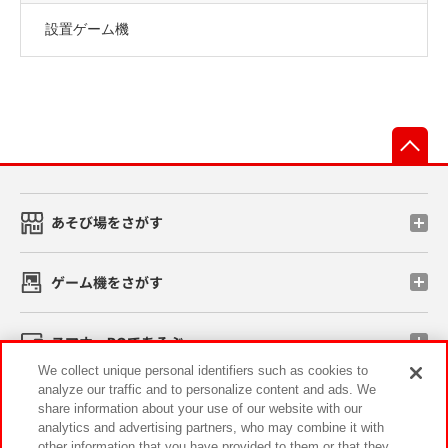
設置ゲーム機
先
あそび場をさがす
ゲーム機をさがす
スマホ・PCであそぶ
We collect unique personal identifiers such as cookies to
analyze our traffic and to personalize content and ads. We
イベント・キャンペーン
share information about your use of our website with our
analytics and advertising partners, who may combine it with
other information that you have provided to them or that they