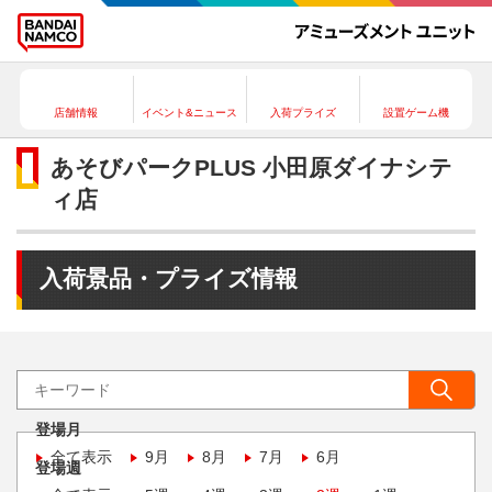
店舗情報
イベント&ニュース
入荷プライズ
設置ゲーム機
あそびパークPLUS 小田原ダイナシテ
ィ店
入荷景品・プライズ情報
登場月
全て表示
9月
8月
7月
6月
登場週