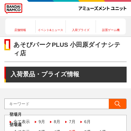
店舗情報
イベント&ニュース
入荷プライズ
設置ゲーム機
あそびパークPLUS 小田原ダイナシテ
ィ店
入荷景品・プライズ情報
登場月
全て表示
9月
8月
7月
6月
登場週