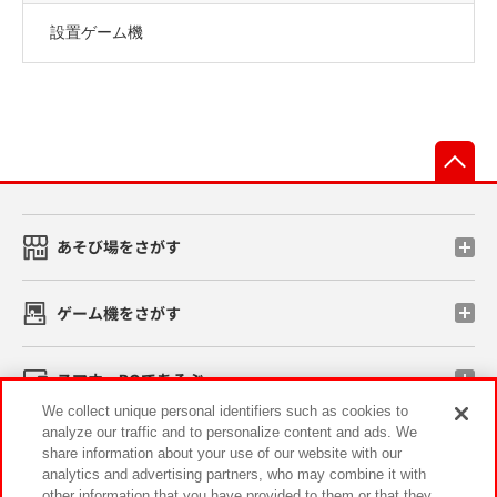
設置ゲーム機
先
あそび場をさがす
ゲーム機をさがす
スマホ・PCであそぶ
We collect unique personal identifiers such as cookies to
analyze our traffic and to personalize content and ads. We
イベント・キャンペーン
share information about your use of our website with our
analytics and advertising partners, who may combine it with
other information that you have provided to them or that they